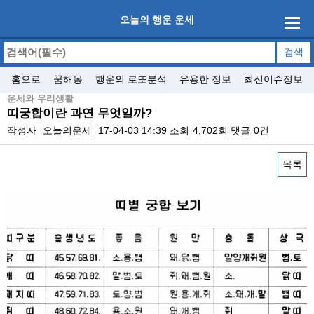
오늘의 행운 운세
홈으로
꿈해몽
행운의 로또분석
유용한 정보
최신이슈정보
운세와 우리생활
띠궁합이란 과연 무엇일까?
작성자
오늘의운세
17-04-03 14:39
조회
4,702회
댓글
0건
목록
본문