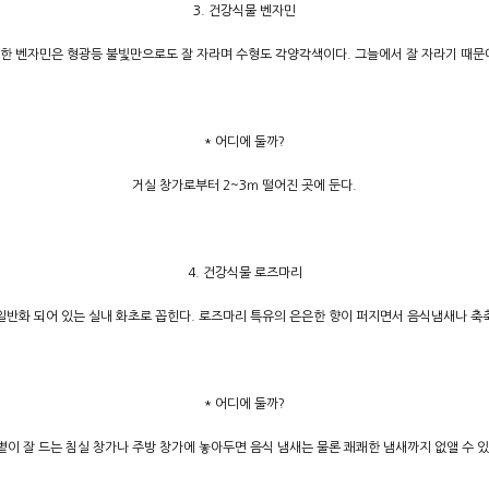
3. 건강식물 벤자민
월한 벤자민은 형광등 불빛만으로도 잘 자라며 수형도 각양각색이다. 그늘에서 잘 자라기 때문에
* 어디에 둘까?
거실 창가로부터 2~3ｍ 떨어진 곳에 둔다.
4. 건강식물 로즈마리
일반화 되어 있는 실내 화초로 꼽힌다. 로즈마리 특유의 은은한 향이 퍼지면서 음식냄새나 축
* 어디에 둘까?
볕이 잘 드는 침실 창가나 주방 창가에 놓아두면 음식 냄새는 물론 쾌쾌한 냄새까지 없앨 수 있