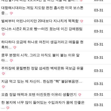
대항해시대라는 게임 지도랑 완전 흡사한 미국 보스톤
03-31
중…
벌써부터 어린나이지만 20대보다 지나치게 똑똑함
03-31
언니쓰 시즌2 최고로 빵~~터진 졌는데 이긴 강예원팀
03-31
하다하다 요금제 하나로 여친이 생길거라고 애들을 현
03-31
혹하…
쿵푸 분쟁의 시작, 그리고 아직도 불이 붙는 이유 알
03-31
아…
주차장에 묻힐뻔한 정말 섬세한 백제문화 국보급 유물
03-31
지금 먹고 있는 제 자신이.. 한심한 "핵" 불닭볶음면…
03-31
요즘 정말 매력과 포텐 터진듯한 이유리 생활연기
03-31
한 봉지에 너무 많이 들어있는 수입과자가 몸에 안좋은
03-31
…