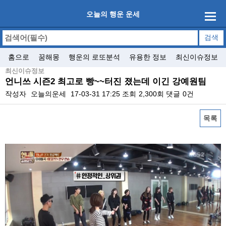
오늘의 행운 운세
홈으로
꿈해몽
행운의 로또분석
유용한 정보
최신이슈정보
최신이슈정보
언니쓰 시즌2 최고로 빵~~터진 졌는데 이긴 강예원팀
작성자
오늘의운세
17-03-31 17:25
조회
2,300회
댓글
0건
목록
본문