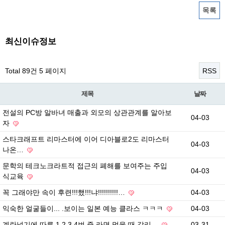
목록
최신이슈정보
Total 89건
5 페이지
RSS
제목
날짜
전설의 PC방 알바녀 매출과 외모의 상관관계를 알아보
04-03
자
스타크래프트 리마스터에 이어 디아블로2도 리마스터
04-03
나온…
문학의 테크노크라트적 접근의 폐해를 보여주는 주입
04-03
식교육
꼭 그래야만 속이 후련!!!했!!!냐!!!!!!!!!!…
04-03
익숙한 얼굴들이... .보이는 일본 예능 클라스 ㅋㅋㅋ
04-03
계란넣기에 따른 1,2,3,4번 중 라면 먹을 때 갈리…
03-31