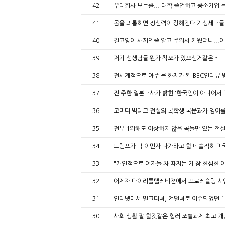
42
우리회사 보는줄... 대학 졸업하고 중소기업 
41
몸을 괴롭히면 정신력이 강해진다 기성세대들
40
길고양이 새끼인줄 알고 주워서 키웠더니...
39
저기 선생님들 뭔가 착오가 있으신거같은데... 
38
전세계적으로 아주 큰 화제가 된 BBC인터뷰
37
전 주한 일본대사가 밝힌 '한국인이 아니어서 
36
코미디 빅리그 전설의 복학생 국문과가 영어를
35
전부 1위해도 이상하지 않을 곡들만 있는 전설
34
트럼프가 막 이민자 나가라고 할때 솔직히 
33
"개인적으로 여자들 차 따지는 거 참 한심한 
32
어제자 마이리틀텔레비젼에서 프로레슬링 시
31
인터넷에서 밀크티녀, 켜덜녀로 이슈되었던 1
30
사회 생활 잘 할것같은 힐러 조별과제 최고 