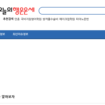
추천검색
만혼
국비지원영어학원
쌍꺼풀수술비
메이크업학원
피아노운반
 정보
최신이슈정보
를 알아보자