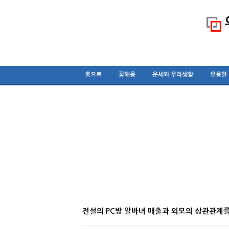
홈으로
꿈해몽
운세와 우리생활
유용한
전설의 PC방 알바녀 매출과 외모의 상관관계