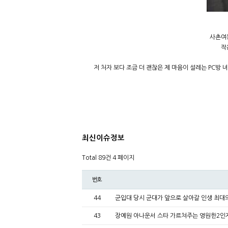
사촌여
작
저 처자 보다 조금 더 괜찮은 제 마음이 설레는 PC방 
최신이슈정보
Total 89건
4 페이지
번호
44
군입대 당시 군대가 앞으로 살아갈 인생 최대
43
장예원 아나운서 스타 가르쳐주는 영원한2인