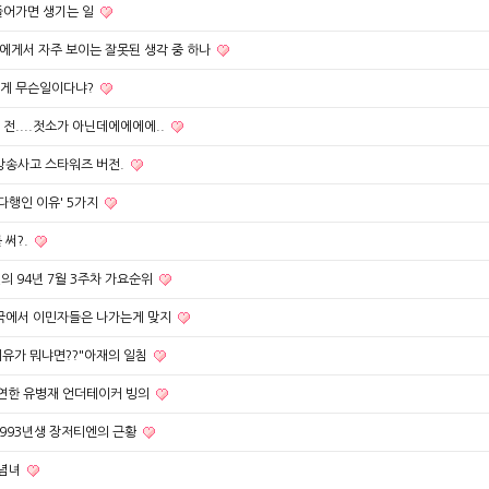
들어가면 생기는 일
에게서 자주 보이는 잘못된 생각 중 하나
이게 무슨일이다냐?
전....젓소가 아닌데에에에에..
 방송사고 스타워즈 버전.
다행인 이유' 5가지
 써?.
의 94년 7월 3주차 가요순위
미국에서 이민자들은 나가는게 맞지
이유가 뭐냐면??"아재의 일침
연한 유병재 언더테이커 빙의
993년생 장저티엔의 근황
개념녀