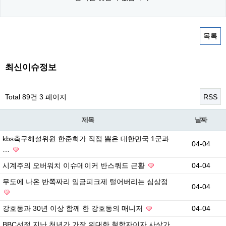
목록
최신이슈정보
Total 89건
3 페이지
RSS
제목
날짜
kbs축구해설위원 한준희가 직접 뽑은 대한민국 1군과
04-04
…
시계주의 오버워치 이슈메이커 반스쿼드 근황
04-04
무도에 나온 반쪽짜리 임금피크제 털어버리는 심상정
04-04
강호동과 30년 이상 함께 한 강호동의 매니저
04-04
BBC선정 지난 천년간 가장 위대한 철학자이자 사상가