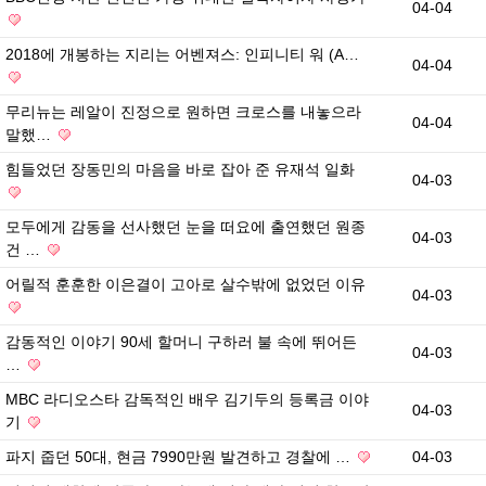
04-04
2018에 개봉하는 지리는 어벤져스: 인피니티 워 (A…
04-04
무리뉴는 레알이 진정으로 원하면 크로스를 내놓으라
04-04
말했…
힘들었던 장동민의 마음을 바로 잡아 준 유재석 일화
04-03
모두에게 감동을 선사했던 눈을 떠요에 출연했던 원종
04-03
건 …
어릴적 훈훈한 이은결이 고아로 살수밖에 없었던 이유
04-03
감동적인 이야기 90세 할머니 구하러 불 속에 뛰어든
04-03
…
MBC 라디오스타 감독적인 배우 김기두의 등록금 이야
04-03
기
파지 줍던 50대, 현금 7990만원 발견하고 경찰에 …
04-03