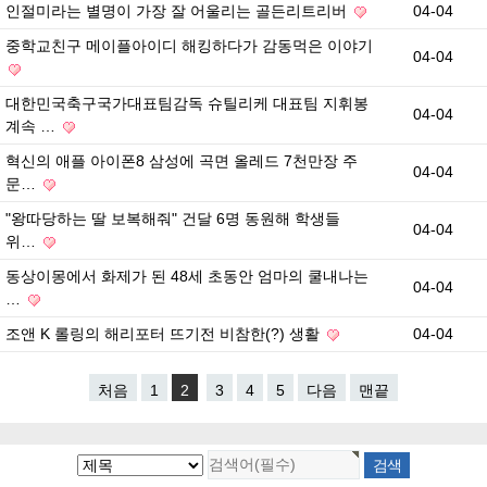
인절미라는 별명이 가장 잘 어울리는 골든리트리버
04-04
중학교친구 메이플아이디 해킹하다가 감동먹은 이야기
04-04
대한민국축구국가대표팀감독 슈틸리케 대표팀 지휘봉
04-04
계속 …
혁신의 애플 아이폰8 삼성에 곡면 올레드 7천만장 주
04-04
문…
"왕따당하는 딸 보복해줘" 건달 6명 동원해 학생들
04-04
위…
동상이몽에서 화제가 된 48세 초동안 엄마의 쿨내나는
04-04
…
조앤 K 롤링의 해리포터 뜨기전 비참한(?) 생활
04-04
처음
1
2
3
4
5
다음
맨끝