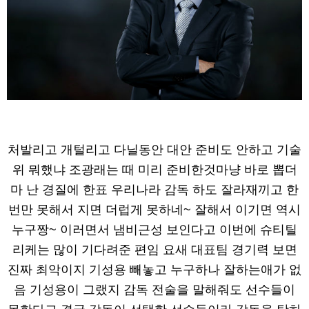
처발리고 개털리고 다닐동안 대안 준비도 안하고 기술
위 뭐했냐 조광래는 때 미리 준비한것마냥 바로 뽑더
마 난 경질에 한표 우리나라 감독 하도 잘라재끼고 한
번만 못해서 지면 더럽게 못하네~ 잘해서 이기면 역시
누구짱~ 이러면서 냄비근성 보인다고 이번에 슈티틸
리케는 많이 기다려준 편임 요새 대표팀 경기력 보면
진짜 최악이지 기성용 빼놓고 누구하나 잘하는애가 없
음 기성용이 그랬지 감독 전술을 말해줘도 선수들이