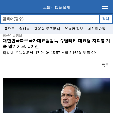
오늘의 행운 운세
홈으로
꿈해몽
행운의 로또분석
유용한 정보
최신이슈정보
최신이슈정보
대한민국축구국가대표팀감독 슈틸리케 대표팀 지휘봉 계
속 맡기기로....이런
작성자
오늘의운세
17-04-04 15:57
조회
2,162회
댓글
0건
목록
본문