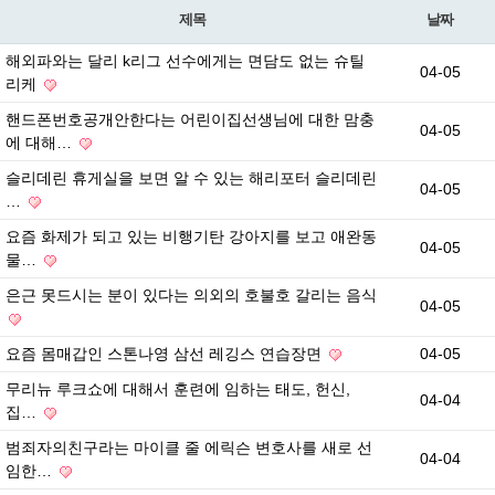
제목
날짜
해외파와는 달리 k리그 선수에게는 면담도 없는 슈틸
04-05
리케
핸드폰번호공개안한다는 어린이집선생님에 대한 맘충
04-05
에 대해…
슬리데린 휴게실을 보면 알 수 있는 해리포터 슬리데린
04-05
…
요즘 화제가 되고 있는 비행기탄 강아지를 보고 애완동
04-05
물…
은근 못드시는 분이 있다는 의외의 호불호 갈리는 음식
04-05
요즘 몸매갑인 스톤나영 삼선 레깅스 연습장면
04-05
무리뉴 루크쇼에 대해서 훈련에 임하는 태도, 헌신,
04-04
집…
범죄자의친구라는 마이클 줄 에릭슨 변호사를 새로 선
04-04
임한…