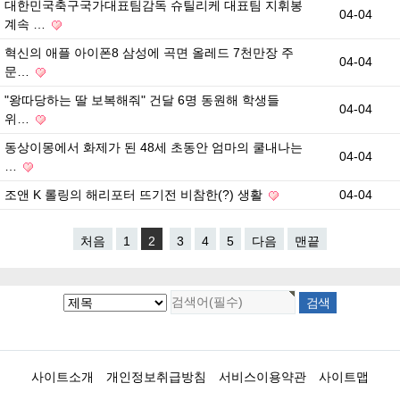
대한민국축구국가대표팀감독 슈틸리케 대표팀 지휘봉
04-04
계속 …
혁신의 애플 아이폰8 삼성에 곡면 올레드 7천만장 주
04-04
문…
"왕따당하는 딸 보복해줘" 건달 6명 동원해 학생들
04-04
위…
동상이몽에서 화제가 된 48세 초동안 엄마의 쿨내나는
04-04
…
조앤 K 롤링의 해리포터 뜨기전 비참한(?) 생활
04-04
처음
1
2
3
4
5
다음
맨끝
사이트소개
개인정보취급방침
서비스이용약관
사이트맵