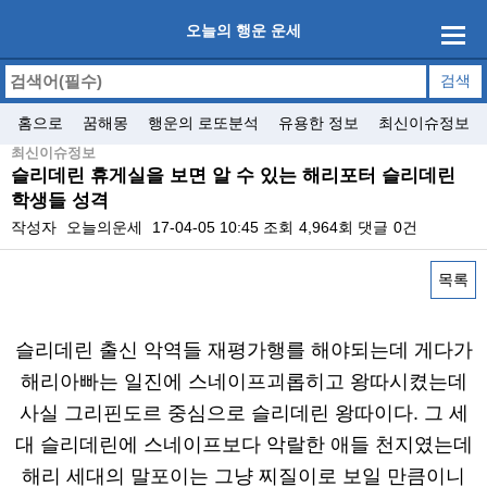
오늘의 행운 운세
홈으로
꿈해몽
행운의 로또분석
유용한 정보
최신이슈정보
최신이슈정보
슬리데린 휴게실을 보면 알 수 있는 해리포터 슬리데린
학생들 성격
작성자
오늘의운세
17-04-05 10:45
조회
4,964회
댓글
0건
목록
본문
슬리데린 출신 악역들 재평가행를 해야되는데 게다가
해리아빠는 일진에 스네이프괴롭히고 왕따시켰는데
사실 그리핀도르 중심으로 슬리데린 왕따이다. 그 세
대 슬리데린에 스네이프보다 악랄한 애들 천지였는데
해리 세대의 말포이는 그냥 찌질이로 보일 만큼이니