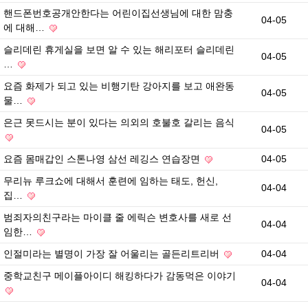
핸드폰번호공개안한다는 어린이집선생님에 대한 맘충
04-05
에 대해…
슬리데린 휴게실을 보면 알 수 있는 해리포터 슬리데린
04-05
…
요즘 화제가 되고 있는 비행기탄 강아지를 보고 애완동
04-05
물…
은근 못드시는 분이 있다는 의외의 호불호 갈리는 음식
04-05
요즘 몸매갑인 스톤나영 삼선 레깅스 연습장면
04-05
무리뉴 루크쇼에 대해서 훈련에 임하는 태도, 헌신,
04-04
집…
범죄자의친구라는 마이클 줄 에릭슨 변호사를 새로 선
04-04
임한…
인절미라는 별명이 가장 잘 어울리는 골든리트리버
04-04
중학교친구 메이플아이디 해킹하다가 감동먹은 이야기
04-04