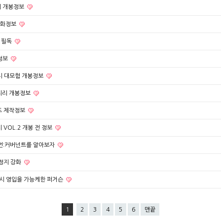
의 개봉정보
영화정보
 필독
정보
치 대모험 개봉정보
시리리 개봉정보
함도 제작정보
 VOL.2 개봉 전 정보
언:커버넌트를 알아보자
허정지 강화
르시 영입을 가능케한 퍼거슨
1
2
3
4
5
6
맨끝