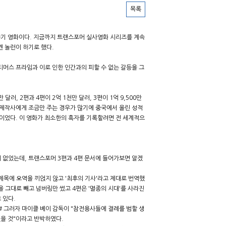
목록
야기 영화이다. 지금까지 트랜스포머 실사영화 시리즈를 계속
켄 놀런이 하기로 했다.
머스 프라임과 이로 인한 인간과의 피할 수 없는 갈등을 그
달러, 2편과 4편이 2억 1천만 달러, 3편이 1억 9,500만
 제작사에게 조금만 주는 경우가 많기에 중국에서 올린 성적
상이었다. 이 영화가 최소한의 흑자를 기록할려면 전 세계적으
 없었는데, 트랜스포머 3편과 4편 문서에 들어가보면 알겠
부제목에 오역을 끼얹지 않고 '최후의 기사'라고 제대로 번역했
을 그대로 빼고 넘버링만 썼고 4편은 '멸종의 시대'를 사라진
 있다.
# 그러자 마이클 베이 감독이 "참전용사들에 결례를 범할 생
있을 것"이라고 반박하였다.