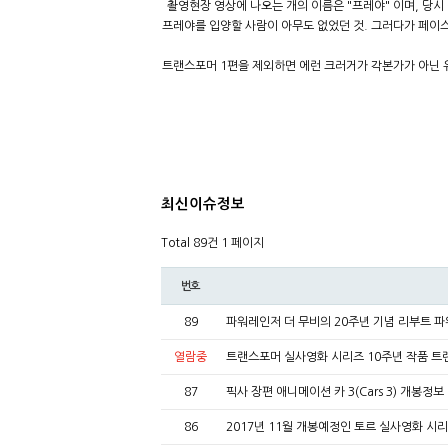
촬영현장 영상에 나오는 개의 이름은 "프레야" 이며, 당
프레야를 입양할 사람이 아무도 없었던 것. 그러다가 페이스
트랜스포머 1편을 제외하면 에런 크러거가 각본가가 아닌 
최신이슈정보
Total 89건
1 페이지
번호
89
파워레인저 더 무비의 20주년 기념 리부트 
열람중
트랜스포머 실사영화 시리즈 10주년 작품 트
87
픽사 장편 애니메이션 카 3(Cars 3) 개봉정보
86
2017년 11월 개봉예정인 토르 실사영화 시