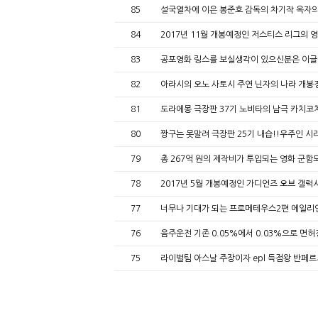
85
설국열차에 이은 봉준호 감독의 차기작 옥자
84
2017년 11월 개봉예정인 저스티스 리그의 
83
공포영화 링스를 보실생각이 있으신분은 이글
82
아라시의 오노 사토시 주연 닌자의 나라 개봉
81
도라에몽 극장판 37기 노비타의 남극 카치코
80
짱구는 못말려 극장판 25기 내습!!우주인 
79
총 267억 원의 제작비가 투입되는 영화 군
78
2017년 5월 개봉예정인 가디언즈 오브 갤럭시
77
너무나 기대가 되는 프로메테우스2편 에일리
76
음주운전 기존 0.05%에서 0.03%으로 면
75
라이벌팀 아스날 주장이자 epl 득점왕 반페