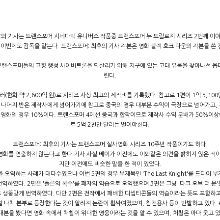
후의 기사는 트랜스포머 시네마틱 유니버스 작품중 트랜스포머 뉴 트릴로지 시리즈 2번째 이
이번에도 감독을 맡는다. 트랜스포머: 최후의 기사 각본은 영화 블랙 호크 다운의 각본을 쓴 
트랜스포머들의 고향 행성 사이버트론을 되살리기 위해 지구에 있는 고대 유물을 찾아나선 옵티
린다.
화 약 2,600억 원)로 시리즈 사상 최고의 제작비를 기록했다. 참고로 1편이 1억 5,100만 
, 나머지 반은 제작사에게 넘어가기에 참고로 중국의 경우 대부분 수익이 극장으로 넘어가고,
해외영화의 경우 10%이다. 트랜스포머 4에선 중국과 합작이므로 제작사 수익 분배가 50%이
로 5억 2천만 달러는 벌어야한다.
트랜스포머: 최후의 기사는 트랜스포머 실사영화 시리즈 10주년 작품이기도 하다.
영화를 연출하지 않는다고 한다.기사 사실 베이가 이전에도 이와같은 의견을 밝히지 않은 적이
지만 이전에도 비슷한 말을 한 적이 있었다.
역하는 사례가 대다수였으나 이번 5편의 경우 부제목인 'The Last Knight'를 드디어 
하였다. 2편은 '폴른의 복수'를 패자의 역습으로 오역했으며 3편은 그냥 '다크 오브 더 문'
 생뚱맞게 번역하였다. 다만 2편은 전작에서 패배한 디셉티콘들의 역습이라는 뜻도 포함하고
일 나치 본부로 등장한다는 것이 알려져 논란이 휩싸여졌으며, 참전용사 등이 반발하고 있다. 
 대본을 봤다면 영화 속에서 처칠이 위대한 영웅이라는 것을 알 수 있으며, 처칠은 아마 웃고 