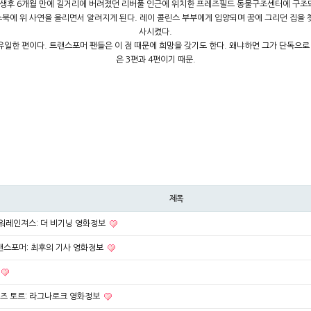
시 생후 6개월 만에 길거리에 버려졌던 리버풀 인근에 위치한 프레즈필드 동물구조센터에 구조돼
북에 위 사연을 올리면서 알려지게 된다. 레이 콜린스 부부에게 입양되며 꿈에 그리던 집을 
사시켰다.
유일한 편이다. 트랜스포머 팬들은 이 점 때문에 희망을 갖기도 한다. 왜냐하면 그가 단독으로
은 3편과 4편이기 때문.
제목
파워레인져스: 더 비기닝 영화정보
랜스포머: 최후의 기사 영화정보
리즈 토르: 라그나로크 영화정보