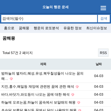
오늘의 행운 운세
홈으로
꿈해몽
행운의 로또분석
유용한 정보
최신이슈정보
꿈해몽
Total 57건
2 페이지
RSS
제목
날짜
밤하늘의 별자리,혜성,유성,북두칠성들이 나오는 꿈의
04-03
해…
지진,홍수,해일등 재앙에 관련된 꿈에 관한 해석
04-03
바다,바닷가,파도등이 나오는 꿈에 대한 해석
04-03
하늘에 오르는꿈,하늘이 꿈속에서 보일때의 해몽
04-03
초승달,보름달,월식등 꿈에서 달이 나올때의 해몽
04-03