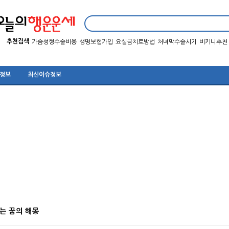
추천검색
가슴성형수술비용
생명보험가입
요실금치료방법
처녀막수술시기
비키니추천
 정보
최신이슈정보
는 꿈의 해몽