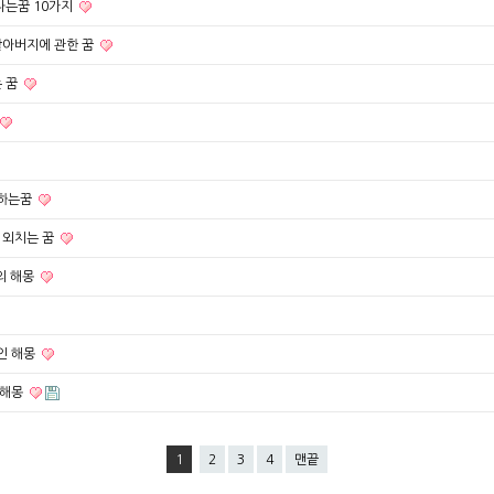
나는꿈 10가지
할아버지에 관한 꿈
 꿈
당하는꿈
 외치는 꿈
의 해몽
인 해몽
 해몽
1
2
3
4
맨끝