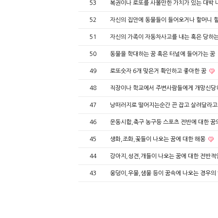
53
복권이나 로또를 사볼만한 가치가 있는 대박 
52
자신의 집안에 동물들이 들어오거나 할머니 
51
자신의 가족이 자동차사고를 내는 혹은 당하는
50
동물을 학대하는 꿈 혹은 터널에 들어가는 꿈
49
로또숫자 6개 맞은거 확인하고 좋아한 꿈
48
직장이나 학교에서 주변사람들에게 개망신
47
낭떠러지로 떨어지는순간 끈 잡고 살려달라고
46
운동시합,축구 농구등 스포츠 전반에 대한 꿈
45
생화,조화,꽃들이 나오는 꿈에 대한 해몽
44
강아지,성견,개들이 나오는 꿈에 대한 전반적
43
웅덩이,우물,샘물 등이 꿈속에 나오는 경우의