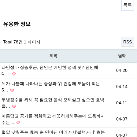
목록
유용한 정보
Total 78건
1 페이지
RSS
제목
날짜
과민성 대장증후군, 원인은 예민한 성격 탓? 원인에
04-20
대…
위가 나쁠때 나타나는 증상과 위 건강에 도움이 되는
04-14
5…
무병장수를 위해 꼭 필요한 음식 오래살고 싶으면 호박
04-11
을…
아름답고 공기를 정화하고 깨끗하게해주는데 도움까지
04-07
주는…
혈압 낮춰주는 효능 뿐 만아닌 여러가지'블랙커피' 효능
04-07