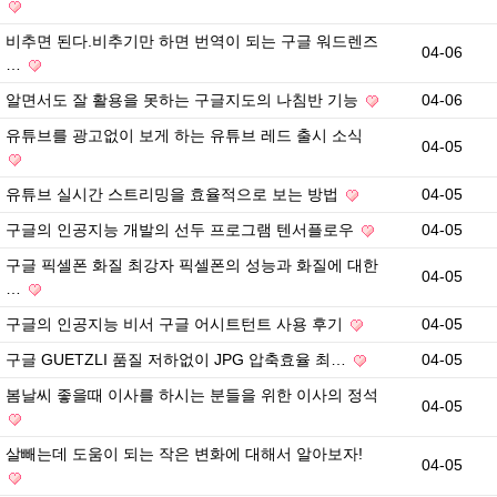
비추면 된다.비추기만 하면 번역이 되는 구글 워드렌즈
04-06
…
알면서도 잘 활용을 못하는 구글지도의 나침반 기능
04-06
유튜브를 광고없이 보게 하는 유튜브 레드 출시 소식
04-05
유튜브 실시간 스트리밍을 효율적으로 보는 방법
04-05
구글의 인공지능 개발의 선두 프로그램 텐서플로우
04-05
구글 픽셀폰 화질 최강자 픽셀폰의 성능과 화질에 대한
04-05
…
구글의 인공지능 비서 구글 어시트턴트 사용 후기
04-05
구글 GUETZLI 품질 저하없이 JPG 압축효율 최…
04-05
봄날씨 좋을때 이사를 하시는 분들을 위한 이사의 정석
04-05
살빼는데 도움이 되는 작은 변화에 대해서 알아보자!
04-05