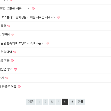
스 ㅋㅋㅋ
때 갈리는 호불호 취향 ㄷㄷㄷ
국 보스톤 중고등학생들이 배울 새로운 세계지도
똑똑함
 강예원팀
들을 현혹하여 초딩까지 속여먹는 KT
이유 알아냄
보급 유물
닭볶음면 후기
연기
에 안좋은 이유
처음
1
2
3
4
5
6
맨끝