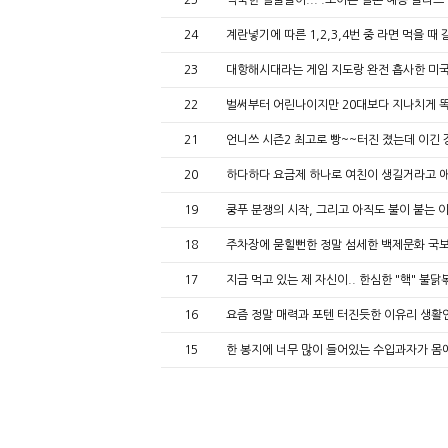
25
익숙한 얼굴들이... .보이는 일본 예능 클라
24
계란넣기에 따른 1,2,3,4번 중 라면 먹을 
23
대항해시대라는 게임 지도랑 완전 흡사한 미
22
벌써부터 어린나이지만 20대보다 지나치게 
21
언니쓰 시즌2 최고로 빵~~터진 졌는데 이긴
20
하다하다 요금제 하나로 여친이 생길거라고 애
19
쿵푸 분쟁의 시작, 그리고 아직도 불이 붙는 
18
주차장에 묻힐뻔한 정말 섬세한 백제문화 국
17
지금 먹고 있는 제 자신이.. 한심한 "핵" 불
16
요즘 정말 매력과 포텐 터진듯한 이유리 생활
15
한 봉지에 너무 많이 들어있는 수입과자가 몸