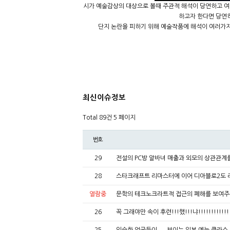
시가 예술감상의 대상으로 볼때 주관적 해석이 당연하고 여
하고자 한다면 당연히
단지 논란을 피하기 위해 예술작품에 해석이 여러가지
최신이슈정보
Total 89건
5 페이지
번호
29
전설의 PC방 알바녀 매출과 외모의 상관관계
28
스타크래프트 리마스터에 이어 디아블로2도
열람중
문학의 테크노크라트적 접근의 폐해를 보여
26
꼭 그래야만 속이 후련!!!했!!!냐!!!!!!!!!!!!