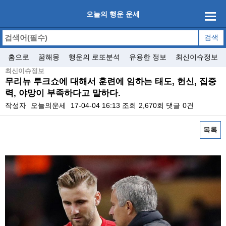
오늘의 행운 운세
홈으로
꿈해몽
행운의 로또분석
유용한 정보
최신이슈정보
최신이슈정보
무리뉴 루크쇼에 대해서 훈련에 임하는 태도, 헌신, 집중
력, 야망이 부족하다고 말하다.
작성자
오늘의운세
17-04-04 16:13
조회
2,670회
댓글
0건
목록
본문