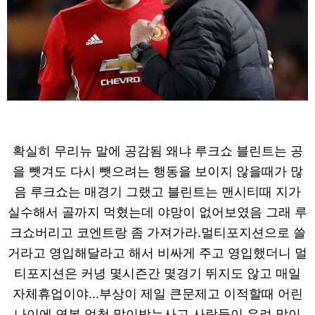
확실히 무리뉴 말에 공감됨 왜냐 루크쇼 블린트는 공
을 뺏겨도 다시 뺏으려는 행동을 보이지 않을때가 많
음 루크쇼는 매경기 그랬고 블린트는 맨시티때 지가
실수해서 골까지 먹혔는데 야망이 없어보였음 그래 루
크쇼버리고 코엔트랑 좀 가져가라.멀티포지션으로 쓸
거라고 영입해달라고 해서 비싸게 주고 영입했더니 멀
티포지션은 커녕 몇시즌간 몇경기 뛰지도 않고 매일
자체휴업이야...부상이 제일 큰문제고 이적할때 어린
나이에 연봉 엄청 많이받는사고 사람들이 우려 많이