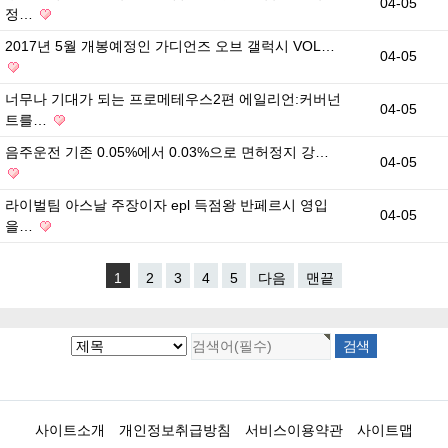
04-05
정…
2017년 5월 개봉예정인 가디언즈 오브 갤럭시 VOL…
04-05
너무나 기대가 되는 프로메테우스2편 에일리언:커버넌
04-05
트를…
음주운전 기존 0.05%에서 0.03%으로 면허정지 강…
04-05
라이벌팀 아스날 주장이자 epl 득점왕 반페르시 영입
04-05
을…
1
2
3
4
5
다음
맨끝
사이트소개
개인정보취급방침
서비스이용약관
사이트맵