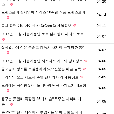
04-20
스…
트랜스포머 실사영화 시리즈 10주년 작품 트랜스포머:
04-14
…
픽사 장편 애니메이션 카 3(Cars 3) 개봉정보
04-11
2017년 11월 개봉예정인 토르 실사영화 시리즈 토르…
04-07
설국열차에 이은 봉준호 감독의 차기작 옥자의 개봉정
04-07
보
2017년 11월 개봉예정인 저스티스 리그의 영화정보
04-06
공포영화 링스를 보실생각이 있으신분은 이글 필독
04-05
아라시의 오노 사토시 주연 닌자의 나라 개봉정보
04-05
도라에몽 극장판 37기 노비타의 남극 카치코치 대모험
04-05
…
짱구는 못말려 극장판 25기 내습!!우주인 시리리 개
04-05
봉…
총 267억 원의 제작비가 투입되는 영화 군함도 제작