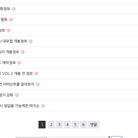
영화정보
 필독
정보
치 대모험 개봉정보
시리리 개봉정보
함도 제작정보
 VOL.2 개봉 전 정보
언:커버넌트를 알아보자
허정지 강화
르시 영입을 가능케한 퍼거슨
1
2
3
4
5
6
맨끝