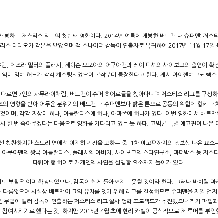
개봉하는 저스티스 리그의 첫번째 영화이다. 2014년 여름에 개봉한 배트맨 대 슈퍼맨: 저스티
리스 테리오가 각본을 맡았으며 잭 스나이더 감독이 연출자로 복귀하여 2017년 11월 17일 
 우먼, 에즈라 밀러의 플래시, 제이슨 모모아의 아쿠아맨과 레이 피셔의 사이보그의 출연이 확
 메라 역에 앰버 허드가 각각 캐스팅되었으며 본작부터 등장한다고 한다. 제시 아이젠버그도 렉스
에 따르면 7인의 사무라이처럼, 배트맨이 슈퍼 히어로들을 찾아다니며 저스티스 리그를 구성하는
즈의 영향을 받아 어두운 분위기의 배트맨 대 슈퍼맨보다 밝은 톤으로 공동의 위협에 함께 대
것이며, 각각 지상에 하나, 아틀란티스에 하나, 아마존에 하나가 있다. 이번 영화에서 배트
다시 한 번 속아주겠다는 마음으로 영화를 기다리고 있는 듯 하다. 코믹콘 특별 예고편이 나온 
에선 칭찬하지만 스토리 면에선 여전히 걱정을 표하는 중. 1차 예고편까지의 정보상 나온 요
든, 아쿠아맨의 왕국 아틀란티스, 플래시의 아버지, 사이보그의 스타연구소, 마더박스 등 저
다뤄야 할 히어로 개개인의 사연을 설명할 요소까지 들어가 있다.
도 부활은 이미 확정되었으나, 감독이 쉽게 돌아오지는 못할 것이라 한다. 그러나 바이럴 마
 다름없으며 사실상 배트맨이 그의 유지를 잇기 위해 리그를 결성하므로 슈퍼맨을 제일 먼저 
년 무렵에 밀러 감독이 연출하는 저스티스 리그 실사 영화 프로젝트가 추진됐으나 작가 파업과 
 참여시키기로 했다는 것. 하지만 2016년 4월 초에 헨리 카빌이 공식적으로 저 루머를 부인