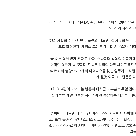
저스티스 리그 파트1은 DC 확장 유니버스에서 2부작으로 
스티스의 시작의 크
헨리 카빌의 슈퍼맨, 벤 애플렉의 배트맨, 갤 가돗의 원더
으로 알려졌다. 제임스 고든 역에 J.K. 시몬스가,
극 중 선역을 맡게 된다고 한다. 스나이더 감독의 이야기
립적인 영화가 될 것이며 프랭크 밀러의 다크 나이트 리턴
잭 커비의 영향으로 3개의 마더박스를 찾는 임무가 그려질 
게 될것 외국 DC 팬들은 
1차 예고편이 나오고는 반응이 다시금 대부분 비주얼 면
쟁, 배트맨 계열 인물중 시리즈에 첫 등장하는 제임스 고
슈퍼맨은 배트맨 대 슈퍼맨: 저스티스의 시작에서 사망했어
고, 또한 돌아온다면 저스티스 리그 멤버라는 것은 확정이나
밀러가 제작자로 참여한다는 루머가 있었다. 참고로 2007
그를