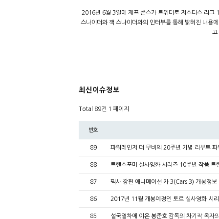
2016년 6월 3일에 제프 존스가 트위터로 저스티스 리그
스나이더와 잭 스나이더와의 인터뷰를 통해 밝혀진 내용에 
고
최신이슈정보
Total 89건
1 페이지
번호
89
파워레인저 더 무비의 20주년 기념 리부트 
88
트랜스포머 실사영화 시리즈 10주년 작품 트
87
픽사 장편 애니메이션 카 3(Cars 3) 개봉정보
86
2017년 11월 개봉예정인 토르 실사영화 시
85
설국열차에 이은 봉준호 감독의 차기작 옥자