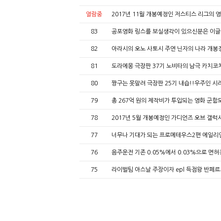
열람중
2017년 11월 개봉예정인 저스티스 리그의 
83
공포영화 링스를 보실생각이 있으신분은 이글
82
아라시의 오노 사토시 주연 닌자의 나라 개봉
81
도라에몽 극장판 37기 노비타의 남극 카치코
80
짱구는 못말려 극장판 25기 내습!!우주인 
79
총 267억 원의 제작비가 투입되는 영화 군
78
2017년 5월 개봉예정인 가디언즈 오브 갤럭시
77
너무나 기대가 되는 프로메테우스2편 에일리
76
음주운전 기존 0.05%에서 0.03%으로 면
75
라이벌팀 아스날 주장이자 epl 득점왕 반페