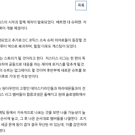
목록
스의 시작과 함께 제작이 발표되었다. 배트맨 대 슈퍼맨: 저
북미 개봉 예정이다.
정되었고 추가로 DC 코믹스 소속 슈퍼 히어로들이 등장할 것
 루터 역으로 복귀하며, 윌럼 더포도 캐스팅이 되었다.
 스토리가 될 것이라고 한다. 저스티스 리그는 한 편의 독
처하여 공동으로 대응을 하는 재미에 포커스를 맞추게 될것.
맨의 슈트는 업그레이드 할 것이며 후반부에 새로운 슈트를 보
이후로 기대 반 걱정 반이다.
소는 원더우먼의 고향인 데미스키라인들과 파라데몬들과의 전
스티스 리그 멤버들의 합류과정은 둘째치고 원래 솔로영화에서
케팅 등에서 지속적으로 나오는 것을 보면 나올 가능성이 높
순서에 놓고, 그 후 나온 순서대로 멤버들을 나열한다. 조지
세금 문제 등이 겹쳐 결국 무산된 바 있는데, 이를 감안하여
했다.