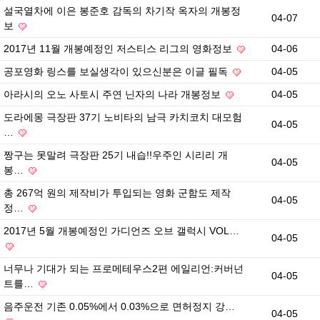
설국열차에 이은 봉준호 감독의 차기작 옥자의 개봉정
04-07
보
2017년 11월 개봉예정인 저스티스 리그의 영화정보
04-06
공포영화 링스를 보실생각이 있으신분은 이글 필독
04-05
아라시의 오노 사토시 주연 닌자의 나라 개봉정보
04-05
도라에몽 극장판 37기 노비타의 남극 카치코치 대모험
04-05
…
짱구는 못말려 극장판 25기 내습!!우주인 시리리 개
04-05
봉…
총 267억 원의 제작비가 투입되는 영화 군함도 제작
04-05
정…
2017년 5월 개봉예정인 가디언즈 오브 갤럭시 VOL…
04-05
너무나 기대가 되는 프로메테우스2편 에일리언:커버넌
04-05
트를…
음주운전 기존 0.05%에서 0.03%으로 면허정지 강…
04-05